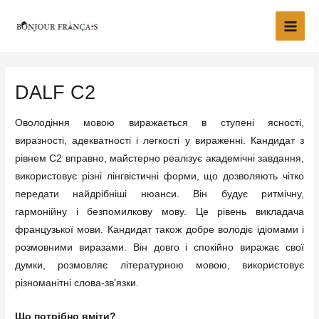
Перейти
Main
до
Men
вмісту
DALF C2
Оволодіння мовою виражається в ступені ясності,
виразності, адекватності і легкості у вираженні. Кандидат з
рівнем C2 вправно, майстерно реалізує академічні завдання,
використовує різні лінгвістичні форми, що дозволяють чітко
передати найдрібніші нюанси. Він будує ритмічну,
гармонійну і безпомилкову мову. Це рівень викладача
французької мови. Кандидат також добре володіє ідіомами і
розмовними виразами. Він довго і спокійно виражає свої
думки, розмовляє літературною мовою, використовує
різноманітні слова-зв’язки.
Що потрібно вміти?