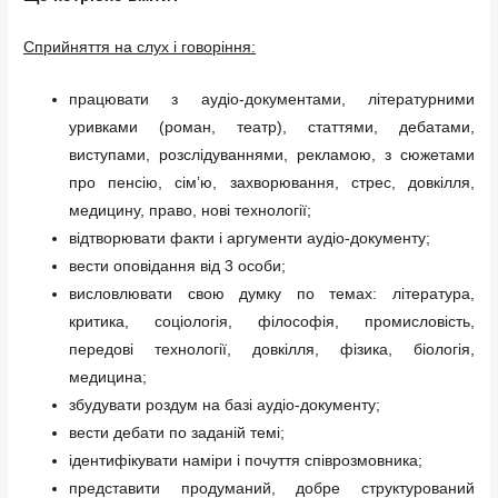
Сприйняття на слух і говоріння:
працювати з аудіо-документами, літературними
уривками (роман, театр), статтями, дебатами,
виступами, розслідуваннями, рекламою, з сюжетами
про пенсію, сім’ю, захворювання, стрес, довкілля,
медицину, право, нові технології;
відтворювати факти і аргументи аудіо-документу;
вести оповідання від 3 особи;
висловлювати свою думку по темах: література,
критика, соціологія, філософія, промисловість,
передові технології, довкілля, фізика, біологія,
медицина;
збудувати роздум на базі аудіо-документу;
вести дебати по заданій темі;
ідентифікувати наміри і почуття співрозмовника;
представити продуманий, добре структурований