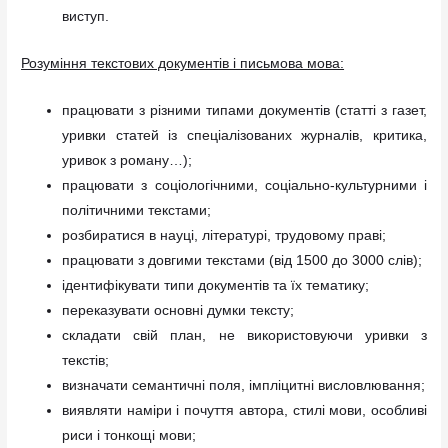
виступ.
Розуміння текстових документів і письмова мова:
працювати з різними типами документів (статті з газет,
уривки статей із спеціалізованих журналів, критика,
уривок з роману…);
працювати з соціологічними, соціально-культурними і
політичними текстами;
розбиратися в науці, літературі, трудовому праві;
працювати з довгими текстами (від 1500 до 3000 слів);
ідентифікувати типи документів та їх тематику;
переказувати основні думки тексту;
складати свій план, не використовуючи уривки з
текстів;
визначати семантичні поля, імпліцитні висловлювання;
виявляти наміри і почуття автора, стилі мови, особливі
риси і тонкощі мови;