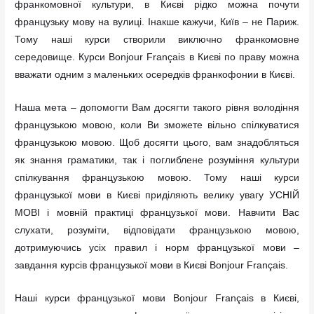
франкомовної культури, в Києві рідко можна почути
французьку мову на вулиці. Інакше кажучи, Київ – не Париж.
Тому наші курси створили виключно франкомовне
середовище. Курси Bonjour Français в Києві по праву можна
вважати одним з маленьких осередків франкофонии в Києві.
Наша мета – допомогти Вам досягти такого рівня володіння
французькою мовою, коли Ви зможете вільно спілкуватися
французькою мовою. Щоб досягти цього, вам знадобляться
як знання граматики, так і поглиблене розуміння культури
спілкування французькою мовою. Тому наші курси
французької мови в Києві приділяють велику увагу УСНІЙ
МОВІ і мовній практиці французької мови. Навчити Вас
слухати, розуміти, відповідати французькою мовою,
дотримуючись усіх правил і норм французької мови –
завдання курсів французької мови в Києві Bonjour Français.
Наші курси французької мови Bonjour Français в Києві,