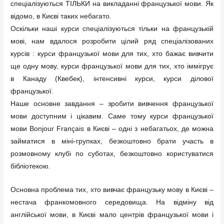
спеціалізуються ТІЛЬКИ на викладанні французької мови. Як
відомо, в Києві таких небагато.
Оскільки наші курси спеціалізуються тільки на французькій
мові, нам вдалося розробити цілий ряд спеціалізованих
курсів : курси французької мови для тих, хто бажає вивчити
ще одну мову, курси французької мови для тих, хто іммігрує
в Канаду (Квебек), інтенсивні курси, курси ділової
французької.
Наше основне завдання – зробити вивчення французької
мови доступним і цікавим. Саме тому курси французької
мови Bonjour Français в Києві – одні з небагатьох, де можна
займатися в міні-групках, безкоштовно брати участь в
розмовному клубі по суботах, безкоштовно користуватися
бібліотекою.
Основна проблема тих, хто вивчає французьку мову в Києві –
нестача франкомовного середовища. На відміну від
англійської мови, в Києві мало центрів французької мови і