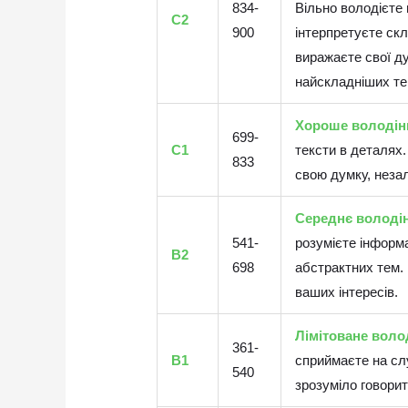
834-
Вільно володієте
C2
900
інтерпретуєте скл
виражаєте свої ду
найскладніших те
Хороше володін
699-
C1
тексти в деталях
833
свою думку, незал
Середнє володі
541-
розумієте інформа
B2
698
абстрактних тем.
ваших інтересів.
Лімітоване вол
361-
B1
сприймаєте на слу
540
зрозуміло говори