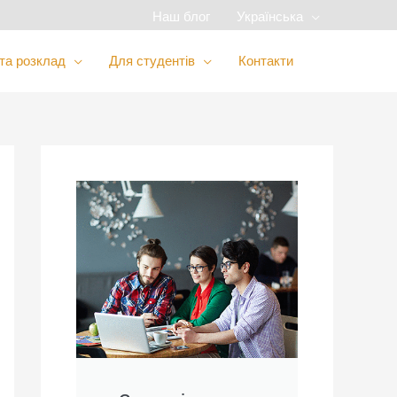
Наш блог
Українська
 та розклад
Для студентів
Контакти