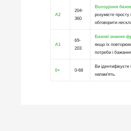
Володіння базо
204-
A2
розумієте просту
360
обговорити нескла
Базові знання ф
69-
A1
якщо їх повторюют
203
потреби і бажання
Ви ідентифікуєте 
0+
0-68
напам’ять.