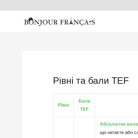
Перейти
до
вмісту
Рівні та бали TEF
Бали
Рівні
TEF
Абсолютне воло
що читаєте або сл