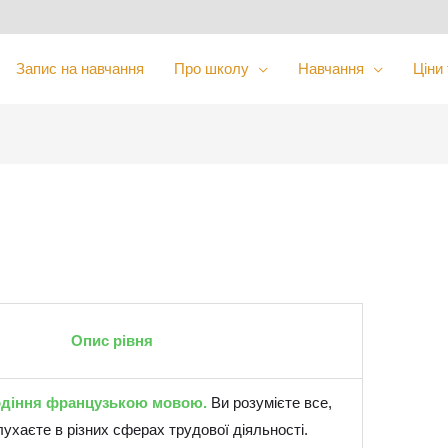
Запис на навчання
Про школу
Навчання
Ціни
Опис рівня
діння французькою мовою.
Ви розумієте все,
ухаєте в різних сферах трудової діяльності.