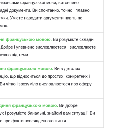
 нюансами французької мови, витончено
адні документи. Ви спонтанно, точно і плавно
мки. Умієте наводити аргументи навіть по
мах.
ня французькою мовою.
Ви розумієте складні
. Добре і упевнено висловлюєтеся і висловлюєте
ежно від теми.
ння французькою мовою.
Ви в деталях
цію, що відноситься до простих, конкретних і
 Ви чітко і зрозуміло висловлюєтеся про сферу
одіння французькою мовою.
Ви добре
х і розумієте банальні, знайомі вам ситуації. Ви
те про факти повсякденного життя.