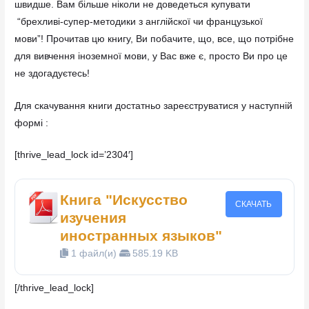
швидше. Вам більше ніколи не доведеться купувати
“брехливі-супер-методики з англійскої чи французької
мови”! Прочитав цю книгу, Ви побачите, що, все, що потрібне
для вивчення іноземної мови, у Вас вже є, просто Ви про це
не здогадуєтесь!
Для скачування книги достатньо зареєструватися у наступній
формі :
[thrive_lead_lock id=’2304′]
Книга "Искусство
СКАЧАТЬ
изучения
иностранных языков"
1 файл(и)
585.19 KB
[/thrive_lead_lock]