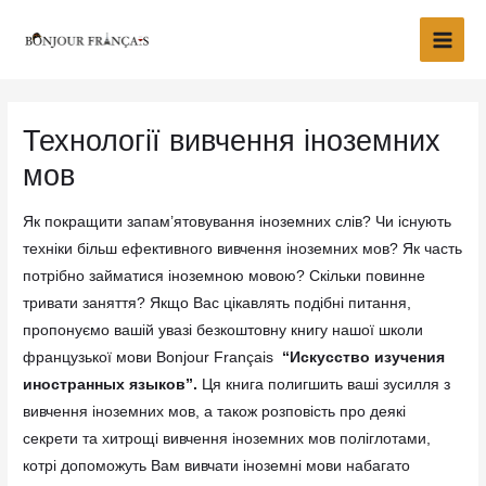
Перейти
Main
до
Men
вмісту
Технології вивчення іноземних
мов
Як покращити запам’ятовування іноземних слів? Чи існують
техніки більш ефективного вивчення іноземних мов? Як часть
потрібно займатися іноземною мовою? Скільки повинне
тривати заняття? Якщо Вас цікавлять подібні питання,
пропонуємо вашій увазі безкоштовну книгу нашої школи
французької мови Bonjour Français
“Искусство изучения
иностранных языков”.
Ця книга полигшить ваші зусилля з
вивчення іноземних мов, а також розповість про деякі
секрети та хитрощі вивчення іноземних мов поліглотами,
котрі допоможуть Вам вивчати іноземні мови набагато