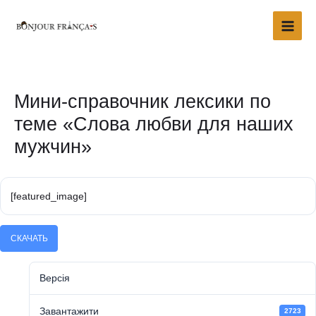
Перейти
Main
до
Men
вмісту
Навігація
по
запису
Мини-справочник лексики по
теме «Слова любви для наших
мужчин»
[featured_image]
СКАЧАТЬ
Версія
Завантажити
2723