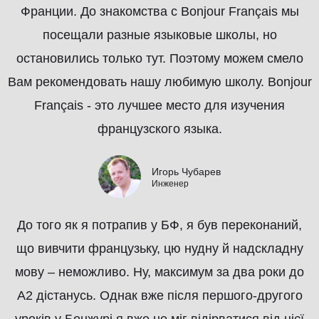
Франции. До знакомства с Bonjour Français мы
посещали разные языковые школы, но
остановились только тут. Поэтому можем смело
Вам рекомендовать нашу любимую школу. Bonjour
Français - это лучшее место для изучения
французского языка.
Игорь Чубарев
Инженер
До того як я потрапив у БФ, я був переконаний,
що вивчити французьку, цю нудну й надскладну
мову – неможливо. Ну, максимум за два роки до
А2 дістанусь. Однак вже після першого-другого
уроків у Бонжурі я вже не міг відірватися від цієї