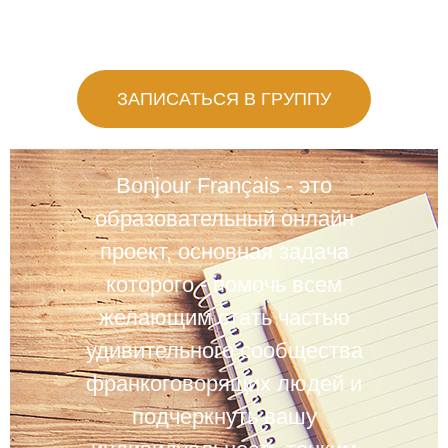
ЗАПИСАТЬСЯ В ГРУППУ
Bonjour Français - это
образовательный онлайн
проект, основная задача
которого - помочь всем
желающим стать частью
удивительного сообщества
франкоговорящих людей и
подчеркнуть вашу