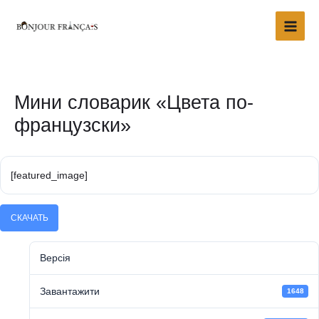
Перейти
Main
до
Men
вмісту
Навігація
по
запису
Мини словарик «Цвета по-
французски»
[featured_image]
СКАЧАТЬ
Версія
Завантажити
1648