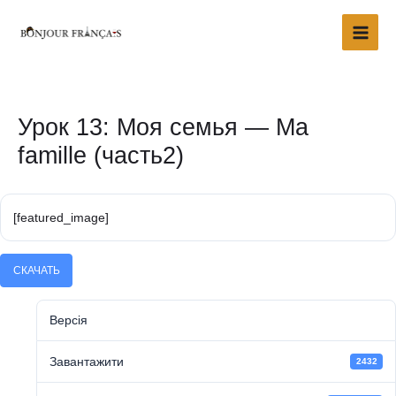
Перейти
Main
до
Men
вмісту
Навігація
по
запису
Урок 13: Моя семья — Ma
famille (часть2)
[featured_image]
СКАЧАТЬ
Версія
Завантажити
2432