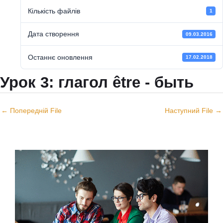
Кількість файлів
1
Дата створення
09.03.2016
Останнє оновлення
17.02.2018
Урок 3: глагол être - быть
←
Попередній File
Наступний File
→