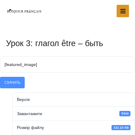
Перейти
Main
до
Men
вмісту
Навігація
по
запису
Урок 3: глагол être – быть
[featured_image]
СКАЧАТЬ
Версія
Завантажити
5344
Розмір файлу
322.22 KB