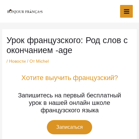
Перейти
Main
к
Men
содержимому
Навигация
Урок французского: Род слов с
по
окончанием -age
записям
/
Новости
/ От
Michel
Хотите выучить французский?
Запишитесь на первый бесплатный
урок в нашей онлайн школе
французского языка
Записаться