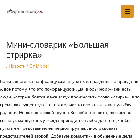
Перейти
Main
к
Men
содержимому
Навигация
по
записям
Мини-словарик «Большая
стрирка»
/
Новости
/ От
Michel
Большая стирка по-французски! Звучит как праздник, не правда ли!
А все потому, что это по-французски. Да, в обычной жизни есть
люди, которые боятся даже вслух произносить слово «стирка», в то
время как существуют те, в которых это слово вызывает улыбку
радости. Не важно к какой группе Вы себя относите, лексика на
выше указанную тему всегда пригодиться либо для того, чтобы
пугать ей представителей первой группы, либо радовать
представителей второй. Добавьте романтики в обыденные дела!