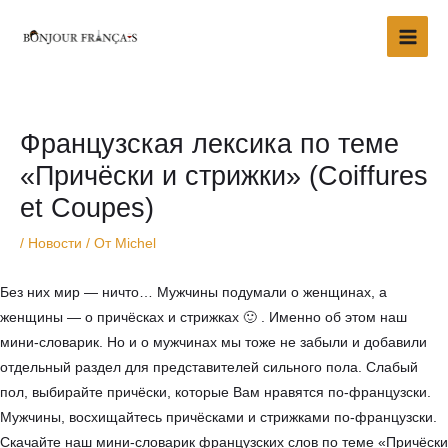
Перейти
Main
к
Men
содержимому
Навигация
по
записям
Французская лексика по теме
«Причёски и стрижки» (Coiffures
et Coupes)
/
Новости
/ От
Michel
Без них мир — ничто… Мужчины подумали о женщинах, а
женщины — о причёсках и стрижках 🙂 . Именно об этом наш
мини-словарик. Но и о мужчинах мы тоже не забыли и добавили
отдельный раздел для представителей сильного пола. Слабый
пол, выбирайте причёски, которые Вам нравятся по-французски.
Мужчины, восхищайтесь причёсками и стрижками по-французски.
Скачайте наш мини-словарик французских слов по теме «Причёски