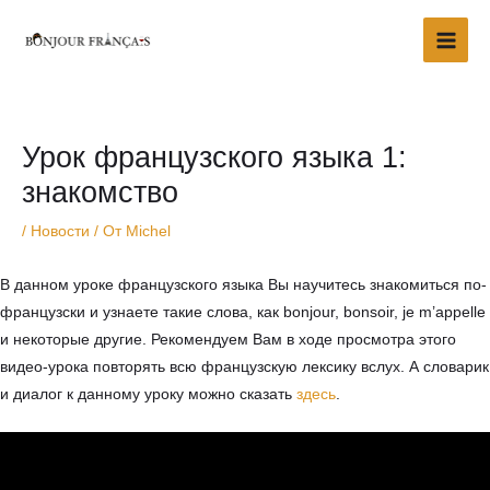
Перейти
Main
к
Men
содержимому
Навигация
по
записям
Урок французского языка 1:
знакомство
/
Новости
/ От
Michel
В данном уроке французского языка Вы научитесь знакомиться по-
французски и узнаете такие слова, как bonjour, bonsoir, je m’appelle
и некоторые другие. Рекомендуем Вам в ходе просмотра этого
видео-урока повторять всю французскую лексику вслух. А словарик
и диалог к данному уроку можно сказать
здесь
.