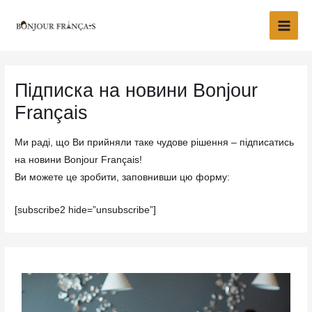
Перейти
Main
до
Men
вмісту
Підписка на новини Bonjour
Français
Ми раді, що Ви прийняли таке чудове рішення – підписатись
на новини Bonjour Français!
Ви можете це зробити, заповнивши цю форму:
[subscribe2 hide=”unsubscribe”]