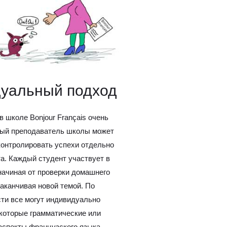
уальный подход
 в школе Bonjour Français очень
дый преподаватель школы может
онтролировать успехи отдельно
та. Каждый студент участвует в
начиная от проверки домашнего
заканчивая новой темой. По
ти все могут индивидуально
екоторые грамматические или
аспекты французского языка.