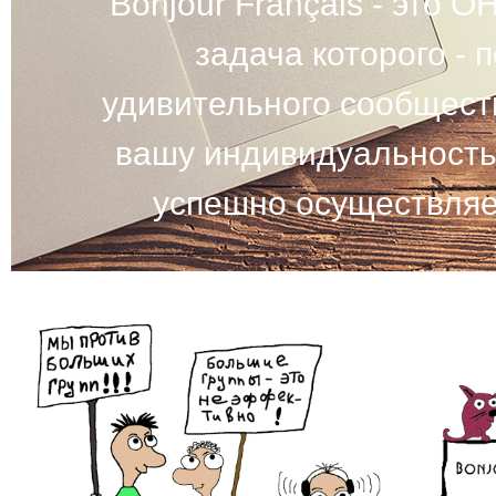
Bonjour Français - это
задача которого -
удивительного сообщест
вашу индивидуальность
успешно осуществляем