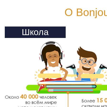
О Bonjou
Школа