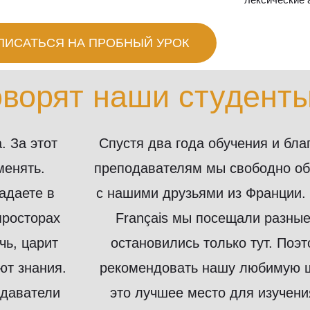
ПИСАТЬСЯ НА ПРОБНЫЙ УРОК
говорят наши студент
. За этот
Спустя два года обучения и б
менять.
преподавателям мы свободно о
адаете в
с нашими друзьями из Франции. 
просторах
Français мы посещали разны
чь, царит
остановились только тут. По
ют знания.
рекомендовать нашу любимую шко
одаватели
это лучшее место для изучени