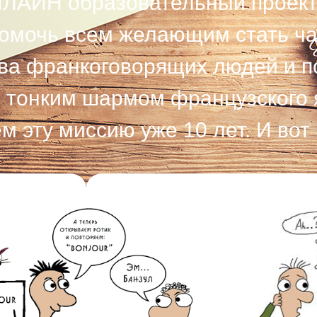
 ОНЛАЙН образовательный проект
 помочь всем желающим стать ч
ва франкоговорящих людей и п
 тонким шармом французского 
 эту миссию уже 10 лет. И вот