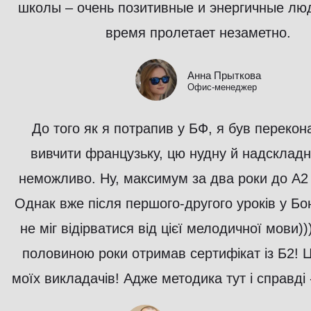
школы – очень позитивные и энергичные лю
время пролетает незаметно.
Анна Прыткова
Офис-менеджер
До того як я потрапив у БФ, я був перекон
вивчити французьку, цю нудну й надскладн
неможливо. Ну, максимум за два роки до А2 
Однак вже після першого-другого уроків у Бо
не міг відірватися від цієї мелодичної мови))
половиною роки отримав сертифікат із Б2! 
моїх викладачів! Адже методика тут і справді 