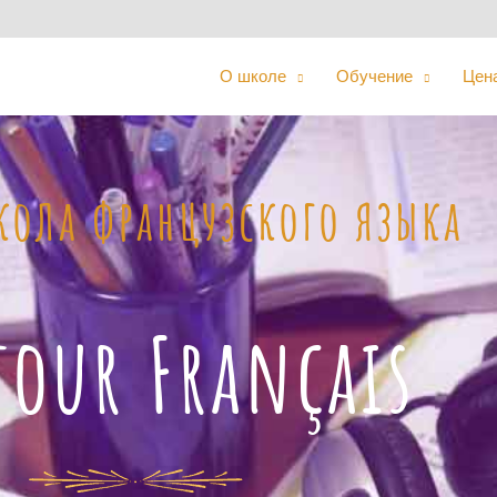
О школе
Обучение
Цена
ола французского языка
our Français