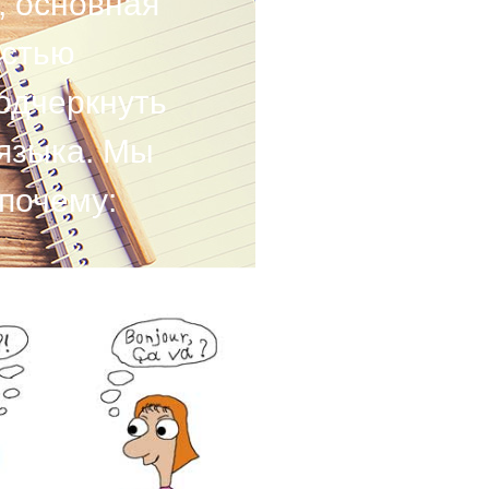
, основная
астью
одчеркнуть
языка. Мы
 почему: