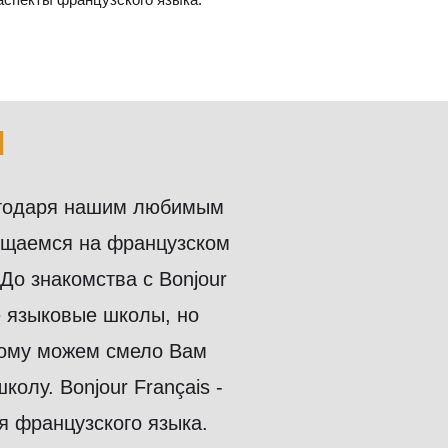
ы
лагодаря нашим любимым
бщаемся на французском
До знакомства с Bonjour
е языковые школы, но
этому можем смело Вам
лу. Bonjour Français -
я французского языка.