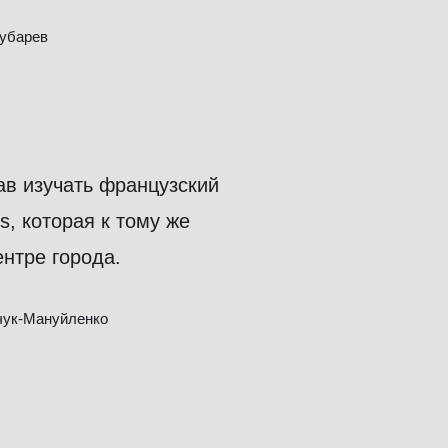
Чубарев
ав изучать французский
s, которая к тому же
нтре города.
чук-Мануйленко