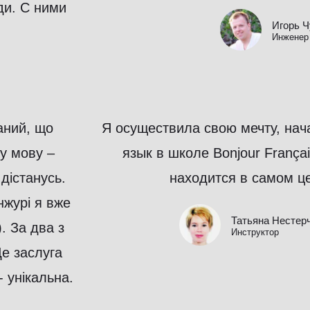
ди. С ними
Игорь 
Инженер
аний, що
Я осуществила свою мечту, нач
у мову –
язык в школе Bonjour Françai
дістанусь.
находится в самом це
нжурі я вже
Татьяна Нестер
). За два з
Инструктор
Це заслуга
- унікальна.