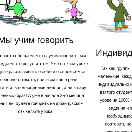
Мы учим говорить
Индивид
просто обещаем, что научим говорить, мы
ждаем это результатом. Уже на 7-ом уроке
Так как группы
ете рассказывать о себе и о своей семье
маленькие, каж
з опорного текста, при этом ваша речь
индивидуально к
титься в полноценный диалог , а не в пару
взятого студен
ренных фраз! А уже в начале 2-го месяца
уроке на 100% 
ния вы будете говорить на французском
задания и 
языке 95% урока!
необходимос
повторить н
лексические 