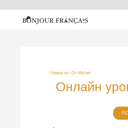
Перейти
к
содержимому
Навигация
по
записям
/
Новости
/ От
Michel
Онлайн уро
ПО