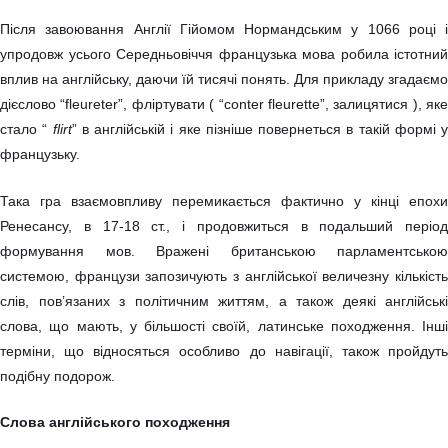
Після завоювання Англії Гійомом Нормандським у 1066 році і
упродовж усього Середньовіччя французька мова робила істотний
вплив на англійську, даючи їй тисячі понять. Для прикладу згадаємо
дієслово “fleureter”, фліртувати ( “conter fleurette”, залицятися ), яке
стало “
flirt
” в англійській і яке пізніше повернеться в такій формі у
французьку.
Така гра взаємовпливу перемикається фактично у кінці епохи
Ренесансу, в 17-18 ст., і продовжиться в подальший період
формування мов. Вражені британською парламентською
системою, французи запозичують з англійської величезну кількість
слів, пов’язаних з політичним життям, а також деякі англійські
слова, що мають, у більшості своїй, латинське походження. Інші
терміни, що відносяться особливо до навігації, також пройдуть
подібну подорож.
Слова англійського походження