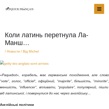
Перейти
Main
до
Men
вмісту
Навігація
по
запису
Коли латинь перетнула Ла-
Манш…
/
Новости
/ Від
Michel
«Paquebot
», корабель, має германське походження, але слово
“vote
“, голос,
“officiel
“,
офіційний, “majorite
“,
більшість, “minorite
“
меншість, “influencer
“,
впливати, “populaire
“, популярний, пішли
від латинської, і повернулися до нас через англійську…
Англійські політики