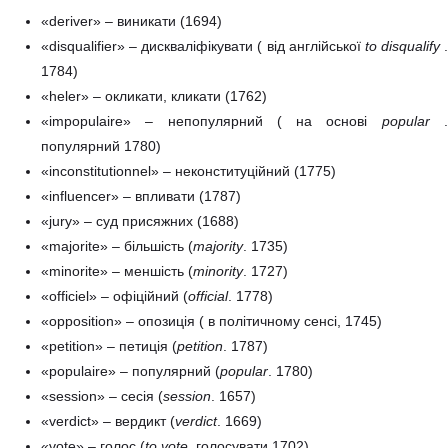
«deriver» – виникати (1694)
«disqualifier» – дискваліфікувати ( від англійської
to disqualify
1784)
«heler» – окликати, кликати (1762)
«impopulaire» – непопулярний ( на основі
popular
.
популярний 1780)
«inconstitutionnel» – неконституційний (1775)
«influencer» – впливати (1787)
«jury» – суд присяжних (1688)
«majorite» – більшість (
majority
. 1735)
«minorite» – меншість (
minority
. 1727)
«officiel» – офіційний (
official
. 1778)
«opposition» – опозиція ( в політичному сенсі, 1745)
«petition» – петиція (
petition
. 1787)
«populaire» – популярний (
popular
. 1780)
«session» – сесія (
session
. 1657)
«verdict» – вердикт (
verdict
. 1669)
«vote» – голос (
to vote
. голосувати 1702)