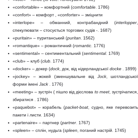
«confortable» – комфортний (
comfortable
. 1786)
«confort» – комфорт , «conforter» – зміцнити
«interlope» – обманний, контрабандний (
interlopper
,
спекулювати – стосується торгових судів -. 1687)
«puritain» – пуританський (
puritan
. 1562)
«romantique» – романтичний (
romantic
. 1776)
«sentimental» – сентиментальний (
sentimental
. 1769)
«club» – клуб (
club
. 1774)
«docker» – докер (
dock
, док, від нідерландської
docke
. 1899)
«jockey» – жокей (зменшувальне від
Jock
, шотландсько
форми імені
Jack
. 1776)
«meeting» – зустріч ( пішло від дієслова
to meet
, зустрічатися,
збиратися . 1786)
«paquebot» – корабель (
packet-boat
, судно, яке перевозить
пакети і листи. 1634)
«partenaire» – партнер (
partner
. 1767)
«spleen» – сплін, нудьга (
spleen
, поганий настрій. 1745)