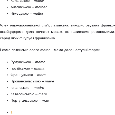
Кельтською –
mathir
Англійською –
mother
Німецькою –
m
utter
Член індо-європейської сім’ї, латинська, використовувана франко-
швейцарцями дала початок мовам, які називаємо романськими,
серед яких фігурує і французька.
І саме латинське слово
mater
– мама дало наступні форми:
Румунською –
mama
Італійською –
mama
Французькою –
mere
Провансальською –
maire
Іспанською –
madre
Каталонською –
mare
Португальською –
mae
1