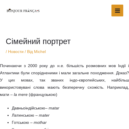
Перейти
Main
до
Men
вмісту
Навігація
по
запису
Сімейний портрет
/
Новости
/ Від
Michel
Починаючи з 2000 року до н.е. більшість розмовних мов Індії і
Атлантики були спорідненими і мали загальне походження. Доказ?
У цих мовах, так званих індо-європейських, найбільш
використовувані слова мають безперечну схожість. Наприклад,
мати –
la mere
(французькою)
Давньоіндійською–
matar
Латинською –
mater
Готською –
mothar